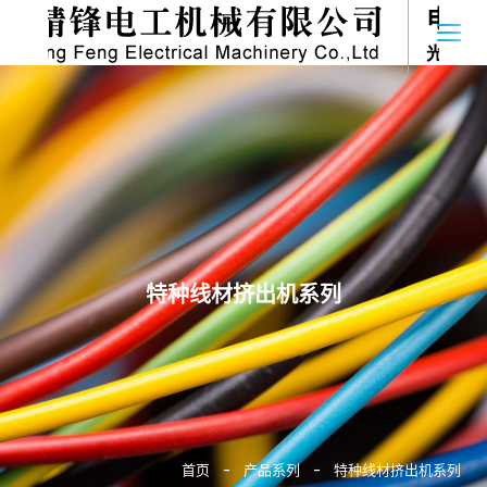
首页
关于我们
产品系列
特种线材挤出机系列
新闻中心
联系我们
Language
首页
-
产品系列
-
特种线材挤出机系列