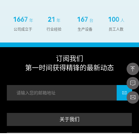
1867
23
187
112
年
年
台
人
公司成立于
行业经验
生产设备
员工人数
订阅我们
第一时间获得精锋的最新动态
关于我们
产品系列