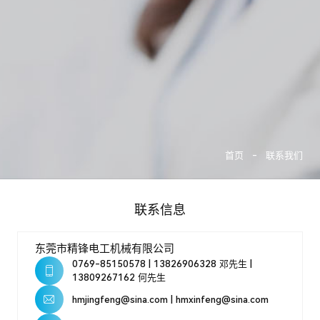
搜索
首页
-
联系我们
联系信息
东莞市精锋电工机械有限公司
0769-85150578 | 13826906328 邓先生 |
13809267162 何先生
hmjingfeng@sina.com | hmxinfeng@sina.com