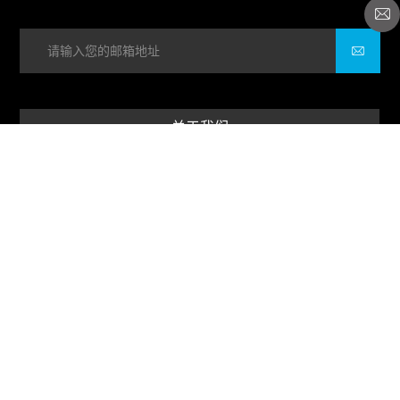
关于我们
产品系列
新闻中心
联系我们
@Copyright 2025 东莞市精锋电工机械有限公司 All Rights
Reserved
Powered By
QMICT | 全贸云