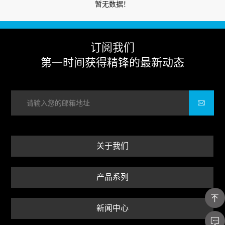
暂无数据！
搜索
订阅我们
第一时间获得精锋的最新动态
关于我们
产品系列
新闻中心