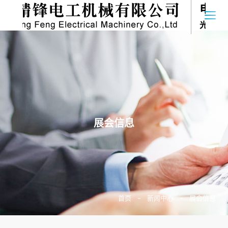
首页
关于我们
产品系列
展会信息
新闻中心
联系我们
Language
首页
-
新闻中心
-
展会信息