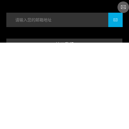
关于我们
产品系列
新闻中心
联系我们
@Copyright 2025 东莞市精锋电工机械有限公司 All Rights
Reserved
Powered By
QMICT | 全贸云