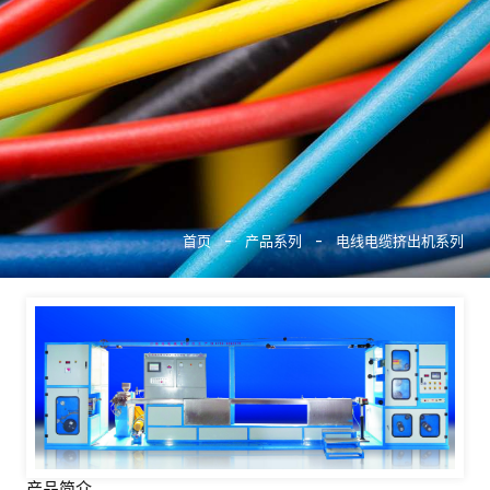
搜索
首页
-
产品系列
-
电线电缆挤出机系列
产品简介