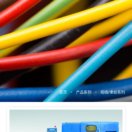
搜索
首页
-
产品系列
-
绞线/束丝系列