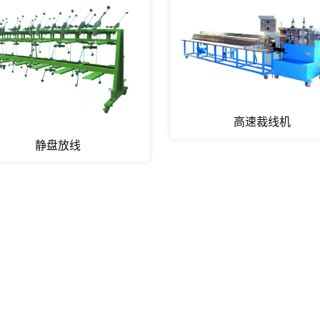
高速裁线机
静盘放线
精锋的最新动态