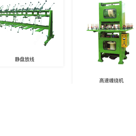
高速裁线机
高速缠绕机
精锋的最新动态