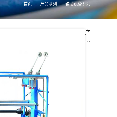
首页
-
产品系列
-
辅助设备系列
产
品
简
介